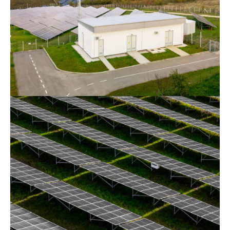
smanjimo efekat erozije zemljišta. Još
jednom smo pokazali da znanje,
posvećenost i timski duh čine
Kodar
kompanijom
koja se izdvaja.