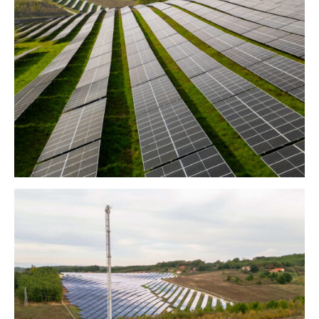
elektroenergetski sistem
, kao i
prikupljanjem celokupne dokumentacije, od
atesta do dokumentacije za priključenje i
otkup električne energije.
Rezultati našeg rada govorili su sami za
sebe.
Solarnu elektranu u Novom Selu, u
opštini Lebane, pustili smo u rad za samo
90 dana – bez ijedne primedbe
. Ova
solarna elektrana sada snabdeva čistom
električnom energijom oko 2.700
domaćinstava godišnje. Takođe, uspeli smo
da preusmerimo tokove vode na lokaciji i