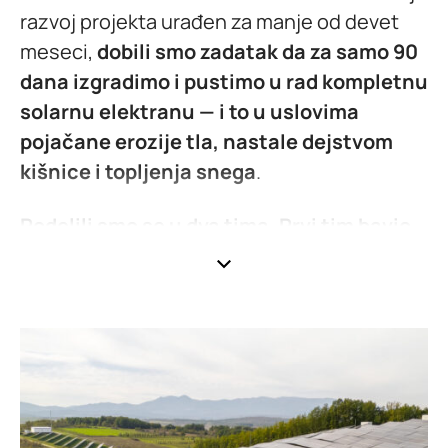
razvoj projekta urađen za manje od devet
meseci,
dobili smo zadatak da za samo 90
dana izgradimo i pustimo u rad kompletnu
solarnu elektranu — i to u uslovima
pojačane erozije tla, nastale dejstvom
kišnice i topljenja snega
.
Podelili smo se u dva tima. Prvi tim bavio
se izgradnjom solarne elektrane
i
detaljnim ispitivanjem svakog segmenta
lokacije kako bi se obezbedila stabilnost
konstrukcije i optimalan ugao osunčanosti
panela na erodiranom tlu.
Drugi tim,
paralelno sa izgradnjom elektrane, bavio
se izgradnjom priključka na