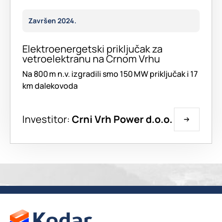
Završen 2024.
Elektroenergetski priključak za
vetroelektranu na Crnom Vrhu
Na 800 m n.v. izgradili smo 150 MW priključak i 17
km dalekovoda
Investitor:
Crni Vrh Power d.o.o.