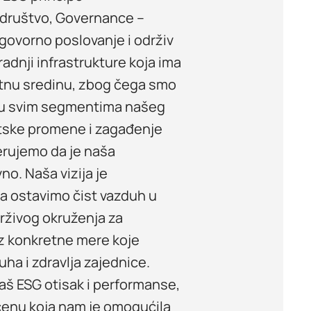
– društvo, Governance –
dgovorno poslovanje i održiv
radnji infrastrukture koja ima
otnu sredinu, zbog čega smo
i u svim segmentima našeg
tske promene i zagađenje
verujemo da je naša
o. Naša vizija je
da ostavimo čist vazduh u
drživog okruženja za
oz konkretne mere koje
ha i zdravlja zajednice.
aš ESG otisak i performanse,
enu koja nam je omogućila