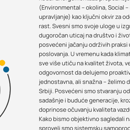
(Environmental – okolina, Social 
upravljanje) kao ključni okvir za o
rast. Svesni smo svoje uloge u izg
dugoročan uticaj na društvo i živ
posvećeni jačanju održivih praks
poslovanja. U vremenu kada klima
sve više utiču na kvalitet života, 
odgovornost da delujemo proaktivn
jednostavna, ali snažna – želimo 
Srbiji. Posvećeni smo stvaranju o
sadašnje i buduće generacije, kr
doprinose očuvanju kvaliteta vazdu
Kako bismo objektivno sagledali n
sproveli smo sistemsku samoproc