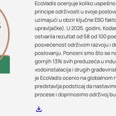
EcoVadis ocenjuje koliko uspešno
principe održivosti u svoje poslova
uzimajući u obzir ključne ESG fakt
upravljačke). U 2025. godini, Ko
ostvarila rezultat od 58 od 100 p
posvećenost održivom razvoju i 
poslovanju. Ponosni smo što se n
gornjih 13% svih preduzeća u indust
vodoinstalacija i drugih građevins
je EcoVadis ocenio na globalnom 
predstavlja podsticaj da nastav
procese i doprinosimo održivoj b