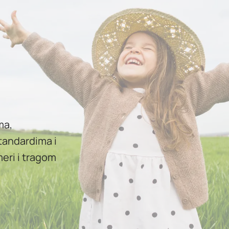
ma,
tandardima i
meri i tragom