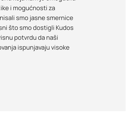
zike i mogućnosti za
nisali smo jasne smernice
sni što smo dostigli Kudos
visnu potvrdu da naši
vanja ispunjavaju visoke