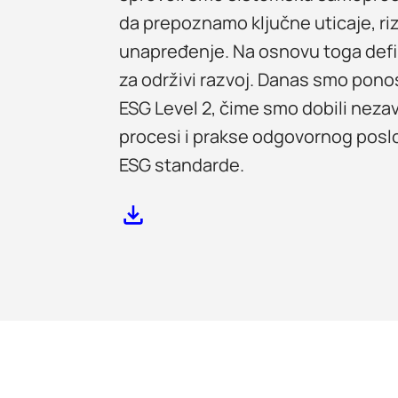
da prepoznamo ključne uticaje, ri
unapređenje. Na osnovu toga defi
za održivi razvoj. Danas smo pono
ESG Level 2, čime smo dobili neza
procesi i prakse odgovornog poslo
ESG standarde.