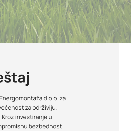
eštaj
 Energomontaža d.o.o. za
ećenost za održiviju,
 Kroz investiranje u
kompromisnu bezbednost