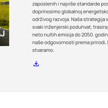
zaposlenih i najviše standarde po
doprinosimo globalnoj energetskoj 
održivog razvoja. Naša strategija 
svaki inženjerski poduhvat, trasira
neto nultih emisija do 2050. godin
naše odgovornosti prema prirodi, lj
stvaramo.