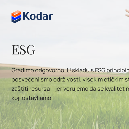
Skip to content
ESG
Gradimo odgovorno. U skladu s ESG principi
posvećeni smo održivosti, visokim etičkim s
zaštiti resursa – jer verujemo da se kvalitet 
koji ostavljamo