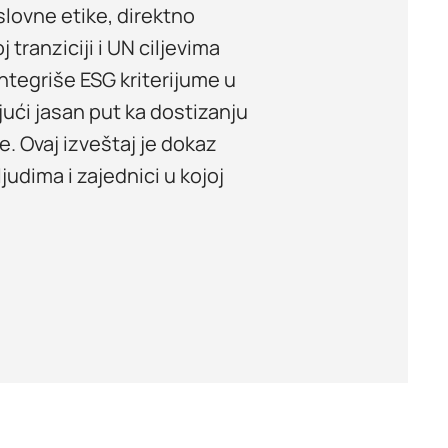
slovne etike, direktno
tranziciji i UN ciljevima
integriše ESG kriterijume u
jući jasan put ka dostizanju
e. Ovaj izveštaj je dokaz
udima i zajednici u kojoj