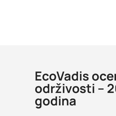
EcoVadis oce
održivosti – 
godina