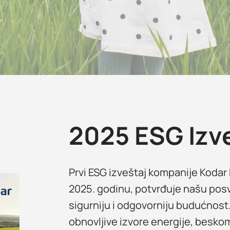
2025 ESG Izv
Prvi ESG izveštaj kompanije Kodar
2025. godinu, potvrđuje našu posv
sigurniju i odgovorniju budućnost.
obnovljive izvore energije, bes