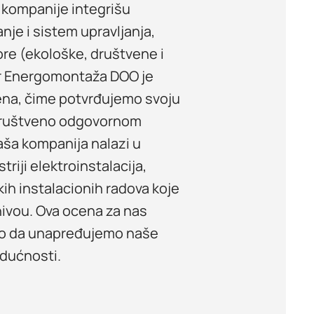
 kompanije integrišu
nje i sistem upravljanja,
ore (ekološke, društvene i
dar Energomontaža DOO je
oena, čime potvrđujemo svoju
društveno odgovornom
aša kompanija nalazi u
riji elektroinstalacija,
kih instalacionih radova koje
nivou. Ova ocena za nas
imo da unapređujemo naše
udućnosti.