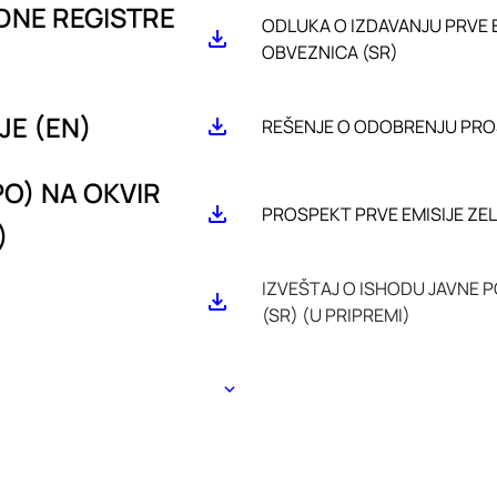
EDNE REGISTRE
ODLUKA O IZDAVANJU PRVE 
OBVEZNICA (SR)
JE (EN)
REŠENJE O ODOBRENJU PROS
O) NA OKVIR
PROSPEKT PRVE EMISIJE ZE
)
IZVEŠTAJ O ISHODU JAVNE 
(SR) (U PRIPREMI)