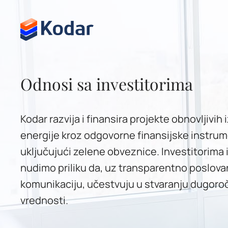
Skip to content
Odnosi sa investitorima
Kodar razvija i finansira projekte obnovljivih 
energije kroz odgovorne finansijske instru
uključujući zelene obveznice. Investitorima 
nudimo priliku da, uz transparentno poslova
komunikaciju, učestvuju u stvaranju dugoro
vrednosti.