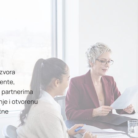
izvora
mente,
i partnerima
nje i otvorenu
čne