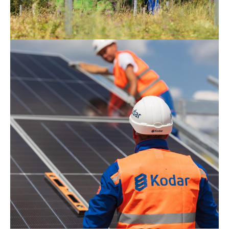
elektrana u Srbiji ponosno se gradi kao
simbol harmonije između čiste energije,
inovacije, flore i faune, i našeg pionirskog
doprinosa zelenoj tranziciji regiona
.