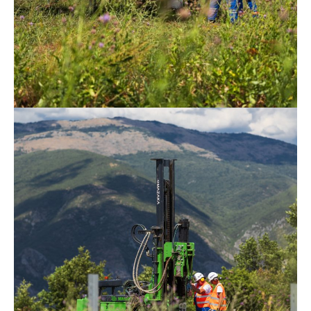
tla i doprinose očuvanju bioraznolikosti.
Time čuvamo i prirodni ciklus života na ovom
području. Navodnjavanje obezbeđujemo iz
malog akumulacionog jezera, koje pored
funkcionalne uloge stvara i novo stanište za
lokalnu faunu.
Solarno brdo će biti više od elektrane. To je
naša vizija održive budućnosti — mesto gde
tehnologija ne potiskuje prirodu, već je
nadopunjuje. Gde sunce ne greje samo
zemlju — već osvetljava put ka skladnijem
životu sa njom.
Prva ekološka solarna