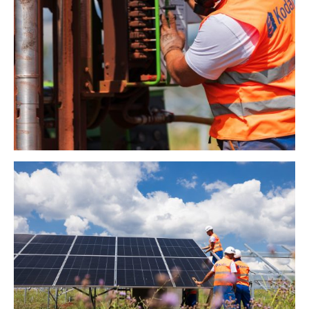
koji postaje sve prisutniji u regionu i širom
Evrope.
Naša elektrana prva je takvog tipa
u Srbiji, čime postavljamo temelje za novu
praksu u domaćoj energetici: povezivanje
obnovljivih izvora i regenerativne
poljoprivrede.
Paneli štite zemljište od
isušivanja i stvaraju mikroklimu pogodnu za
rast bilja koje voli delimičan hlad. Ispod i
pored njih razvija se plantaža lekovitog i
aromatičnog bilja — lavande, perunika i ruža
— vrsta koje su poznate po otpornosti i
ekološkoj vrednosti. Biljke ne samo da
oplemenjuju prostor, već i imaju ključnu
ulogu u očuvanju prirodne ravnoteže:
privlače oprašivače, stabilizuju mikroklimu