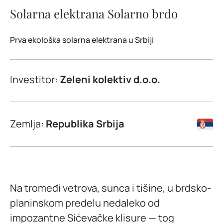
Solarna elektrana Solarno brdo
Prva ekološka solarna elektrana u Srbiji
Investitor:
Zeleni kolektiv d.o.o.
Zemlja:
Republika Srbija
Na tromeđi vetrova, sunca i tišine, u brdsko-
planinskom predelu nedaleko od
impozantne Sićevačke klisure — tog