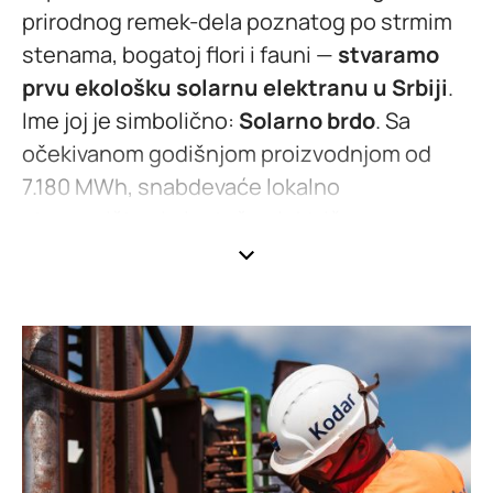
prirodnog remek-dela poznatog po strmim
stenama, bogatoj flori i fauni —
stvaramo
prvu ekološku solarnu elektranu u Srbiji
.
Ime joj je simbolično:
Solarno brdo
. Sa
očekivanom godišnjom proizvodnjom od
7.180 MWh, snabdevaće lokalno
stanovništvo i plantaže električnom
energijom iz obnovljivih izvora.
Solarno brdo za nas nije samo energetski
objekat. To je prostor u kojem će solarni
paneli i biljke funkcionisati u savršenoj
simbiozi — princip poznat kao
agrivoltaika
,