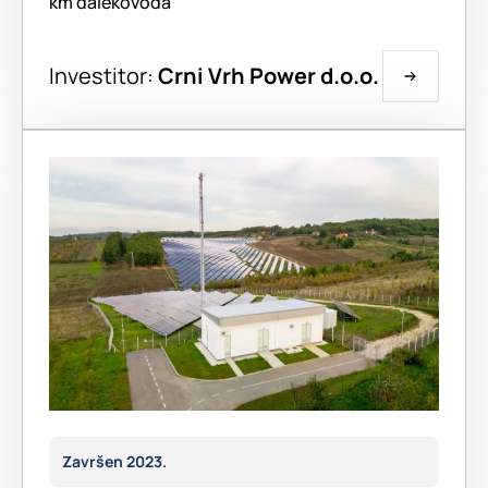
km dalekovoda
Investitor:
Crni Vrh Power d.o.o.
Završen 2023.