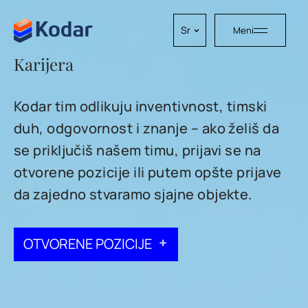
Skip to content
Sr
Meni
Karijera
Kodar tim odlikuju inventivnost, timski
duh, odgovornost i znanje – ako želiš da
se priključiš našem timu, prijavi se na
otvorene pozicije ili putem opšte prijave
da zajedno stvaramo sjajne objekte.
OTVORENE POZICIJE