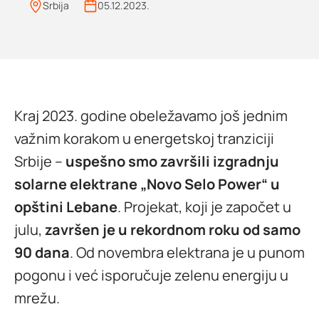
Srbija
05.12.2023.
Kraj 2023. godine obeležavamo još jednim
važnim korakom u energetskoj tranziciji
Srbije –
uspešno smo završili izgradnju
solarne elektrane „Novo Selo Power“ u
opštini Lebane
. Projekat, koji je započet u
julu,
završen je u rekordnom roku od samo
90 dana
. Od novembra elektrana je u punom
pogonu i već isporučuje zelenu energiju u
mrežu.