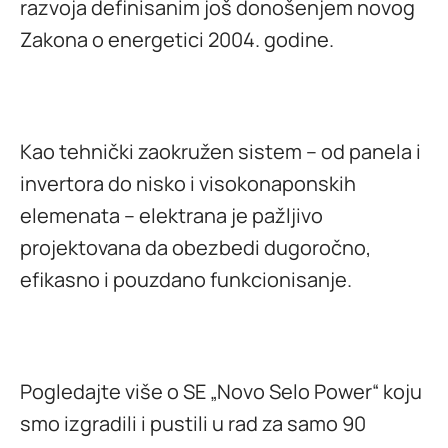
razvoja definisanim još donošenjem novog
Zakona o energetici 2004. godine.
Kao tehnički zaokružen sistem – od panela i
invertora do nisko i visokonaponskih
elemenata – elektrana je pažljivo
projektovana da obezbedi dugoročno,
efikasno i pouzdano funkcionisanje.
Pogledajte više o SE „Novo Selo Power“ koju
smo izgradili i pustili u rad za samo 90