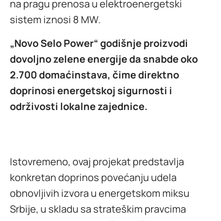
na pragu prenosa u elektroenergetski
sistem iznosi 8 MW.
„Novo Selo Power“ godišnje proizvodi
dovoljno zelene energije da snabde oko
2.700 domaćinstava, čime direktno
doprinosi energetskoj sigurnosti i
održivosti lokalne zajednice.
Istovremeno, ovaj projekat predstavlja
konkretan doprinos povećanju udela
obnovljivih izvora u energetskom miksu
Srbije, u skladu sa strateškim pravcima