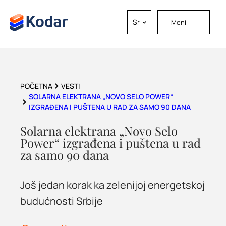
Sr
Meni
Skip to content
POČETNA
VESTI
SOLARNA ELEKTRANA „NOVO SELO POWER“
IZGRAĐENA I PUŠTENA U RAD ZA SAMO 90 DANA
Solarna elektrana „Novo Selo
Power“ izgrađena i puštena u rad
za samo 90 dana
Još jedan korak ka zelenijoj energetskoj
budućnosti Srbije