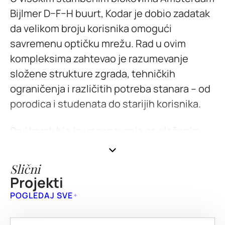
Bijlmer D–F–H buurt, Kodar je dobio zadatak
da velikom broju korisnika omogući
savremenu optičku mrežu. Rad u ovim
kompleksima zahtevao je razumevanje
složene strukture zgrada, tehničkih
ograničenja i različitih potreba stanara – od
porodica i studenata do starijih korisnika.
Prvi korak bio je upoznavanje sa složenim
višespratnim objektima.
Često smo
nailazili na ograničen pristup
Slični
instalacionim otvorima i preopterećene
Projekti
elektro, bakarne i koaksijalne sisteme, pa
POGLEDAJ SVE
je svaka intervencija morala biti precizno
isplanirana
. Dodatne izazove predstavljali