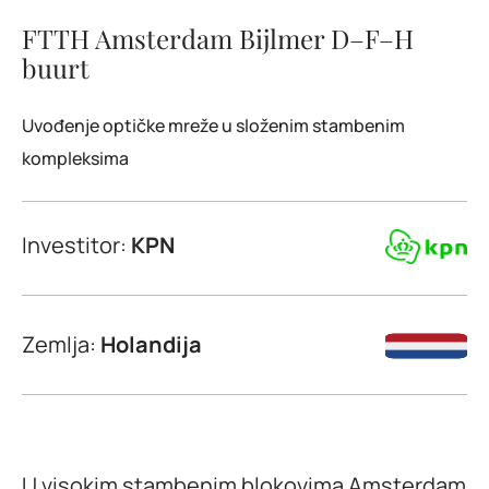
FTTH Amsterdam Bijlmer D–F–H
buurt
Uvođenje optičke mreže u složenim stambenim
kompleksima
Investitor:
KPN
Zemlja:
Holandija
U visokim stambenim blokovima Amsterdam